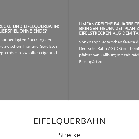
UMFANGREICHE BAUARBEIT
RECKE UND EIFELQUERBAHN:
BRINGEN NEUEN ZEITPLAN 
UERSPIEL OHNE ENDE?
EIFELSTRECKEN AUS DEM TA
 baubedingten Sperrung der
Vor knapp vier Wochen feierte d
cke zwischen Trier und Gerolstein
Deutsche Bahn AG (DB) im rhein
ptember 2024 sollten eigentlich
pfälzischen Kyllburg mit zahlrei
Ehrengästen…
EIFELQUERBAHN
Strecke