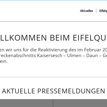
ACH - KAISERSESCH - GEROLSTEI
Aktuelles
Eifel
ILLKOMMEN BEIM EIFELQUE
zen wir uns für die Reaktivierung des im Februar 2
Streckenabschnitts Kaisersesch – Ulmen – Daun – G
ein.
AKTUELLE PRESSEMELDUNGEN