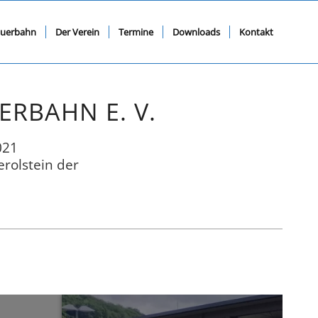
N
querbahn
Der Verein
Termine
Downloads
Kontakt
RBAHN E. V.
021
erolstein der