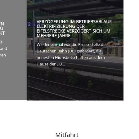
VERZÖGERUNG IM BETRIEBSABLAUF:
EN
ELEKTRIFIZIERUNG DER
ZU
EIFELSTRECKE VERZÖGERT SICH UM
KT
MEHRERE JAHRE
ie
Wieder einmal war die Pressestelle der
land-
Deutschen Bahn (DB) gefordert, die
chen
neuesten Hiobsbotschaften aus dem
Hause der DB…
Mitfahrt