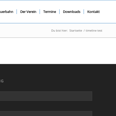
querbahn
Der Verein
Termine
Downloads
Kontakt
Du bist hier:
Startseite
/
timeline test
NG