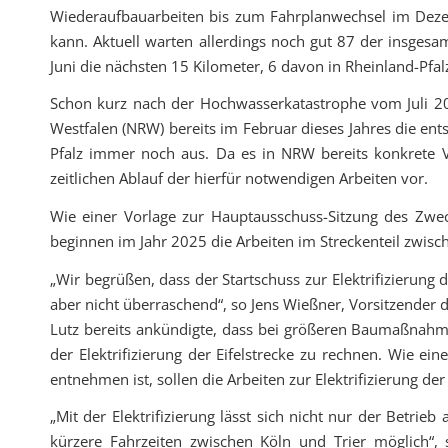
Wiederaufbauarbeiten bis zum Fahrplanwechsel im Dezem
kann. Aktuell warten allerdings noch gut 87 der insges
Juni die nächsten 15 Kilometer, 6 davon in Rheinland-Pfalz
Schon kurz nach der Hochwasserkatastrophe vom Juli 202
Westfalen (NRW) bereits im Februar dieses Jahres die ent
Pfalz immer noch aus. Da es in NRW bereits konkrete Vor
zeitlichen Ablauf der hierfür notwendigen Arbeiten vor.
Wie einer Vorlage zur Hauptausschuss-Sitzung des Zwe
beginnen im Jahr 2025 die Arbeiten im Streckenteil zwisch
„Wir begrüßen, dass der Startschuss zur Elektrifizierung 
aber nicht überraschend“, so Jens Wießner, Vorsitzender
Lutz bereits ankündigte, dass bei größeren Baumaßnahme
der Elektrifizierung der Eifelstrecke zu rechnen. Wie e
entnehmen ist, sollen die Arbeiten zur Elektrifizierung de
„Mit der Elektrifizierung lässt sich nicht nur der Betrie
kürzere Fahrzeiten zwischen Köln und Trier möglich“,