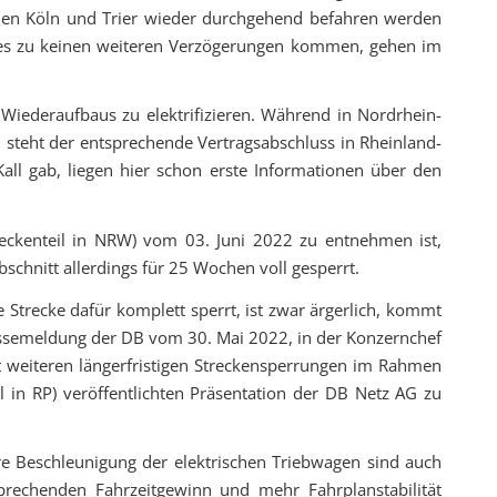
chen Köln und Trier wieder durchgehend befahren werden
te es zu keinen weiteren Verzögerungen kommen, gehen im
Wiederaufbaus zu elektrifizieren. Während in Nordrhein-
, steht der entsprechende Vertragsabschluss in Rheinland-
Kall gab, liegen hier schon erste Informationen über den
eckenteil in NRW) vom 03. Juni 2022 zu entnehmen ist,
schnitt allerdings für 25 Wochen voll gesperrt.
e Strecke dafür komplett sperrt, ist zwar ärgerlich, kommt
ressemeldung der DB vom 30. Mai 2022, in der Konzernchef
t weiteren längerfristigen Streckensperrungen im Rahmen
l in RP) veröffentlichten Präsentation der DB Netz AG zu
ssere Beschleunigung der elektrischen Triebwagen sind auch
prechenden Fahrzeitgewinn und mehr Fahrplanstabilität