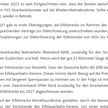
ber 2023 so weit fortgeschritten sein, dass die Strecke zwis
amt 163 Streckenkilometer auf die Wiederinbetriebnahme. Soll
, wieder in Betrieb.
1 gab es erste Überlegungen, die Eifelstrecke im Rahmen des 
sprechenden Verträge zur Elektrifizierung unterschrieben wurden
planungen zur Elektrifizierung der Eifelstrecke von Köln bis 
ckverbandes Nahverkehr Rheinland (NVR, zuständig für den Str
en Euskirchen und Kall. Hierzu wird der gut 23 Kilometer lange Ab
der Eifelstrecke nun feststeht. Dass die Deutsche Bahn AG (DB) di
 des Eifelquerbahn-Vereins. Dieser nimmt damit Bezug auf die P
n mit längeren Sperrpausen zu rechnen sei. In der Folge ist mi
iner vom Zweckverband SPNV Nord (zuständig für den Streckentei
r Eifelstrecke bis 2027 abgeschlossen werden.
b auf der Eifelstrecke klimafreundlicher gestalten, durch die be
 so der Vorsitzende des Eifelquerbahn-Vereins. Um einen ents