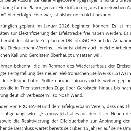
bung für die Planungen zur Elektrifizierung des tunnelreichen Ab
 hier erfolgreicher war, ist bisher noch nicht bekannt.
ursprünglich geplant im Januar 2026 beginnen können. Es ist
 zur Elektrifizierung der Eifelstrecke frei haben werden. Es is
ch beruht der aktuelle Zeitplan der DB InfraGO AG auf der Annahm
de des Eifelquerbahn-Vereins. Unklar ist daher auch, welche Arbeit
chen Kall und Gerolstein überhaupt umsetzen will.
ahmen bekannt: die im Rahmen des Wiederaufbaus der Eifelstr
te Fertigstellung des neuen elektronischen Stellwerks (ESTW) 
der Eifelquerbahn. Sollte darüber hinaus nichts weiter gepl
en die in Trier startenden Züge über Gerolstein hinaus bis nac
rung deutlich verbessern“, so Noah Wand.
enden von PRO BAHN und dem Eifelquerbahn-Verein, dass das Them
r abgehängt wird. „Es muss jetzt alles auf den Tisch. Neben de
 sowie die Reaktivierung der Eifelquerbahn zur Anbindung de
ende Beschluss wartet bereits seit über 15 Jahren auf seine Um