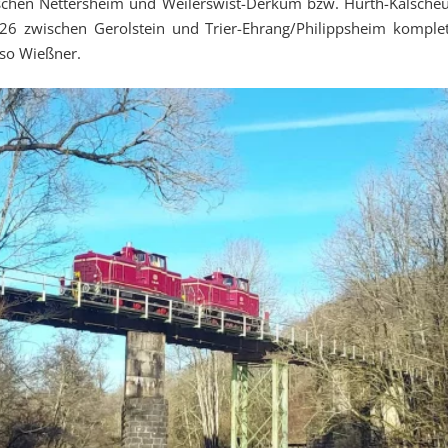
hen Nettersheim und Weilerswist-Derkum bzw. Hürth-Kalscheur
026 zwischen Gerolstein und Trier-Ehrang/Philippsheim kompl
so Wießner.