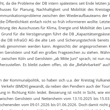
t, da die Probleme der DB intern spätestens seit Ende letzten J
husses für Planung, Nachhaltigkeit und Mobilität des Kreist
 Kommunikationsprobleme zwischen den Wiederaufbauteams der R
e Öffentlichkeit einfach nicht so früh informieren wollte. Letzt
 Sitzung des Ausschusses für Klima, Energie und Mobilität des La
ls Grund für die Verzögerungen führt die DB „Kapazitätsengpäss
ss die DB InfraGO AG die alte Leit- und Sicherungstechnik ber
Betrieb genommen werden kann. Angesichts der angesprochenen K
en Gerolstein und Kall ein großes Fragezeichen zu stehen. Währ
 zwischen Köln und Gerolstein „ab Mitte Juni“ sprach, ist nun nu
i herzustellen. Es bleibt zudem offen, ob die „Befahrbarkeit“ 
der Kommunalpolitik, so haben sich u.a. der Kreistag Vulkanei
nd Verkehr (BMDV) gewandt, da neben den Pendlern auch der Tour
 in Richtung Köln leidet. Besserung ist nicht in Sicht, wie ei
zwischen Gerolstein und Nettersheim vom 13.10.2025 bis 15.03.2
ochenenden vom 09.01.2026 bis 01.06.2026. Doch damit nicht ge