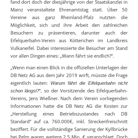
fand dort doch der diesjährige von der Staatskanzlei in
Mainz veranstaltete Ehrenamtstag statt. Über 50
Vereine aus ganz Rheinland-Pfalz nutzten die
Möglichkeit, sich und ihre Arbeit den zahlreichen
Besuchern zu präsentieren, darunter auch der
Eifelquerbahn-Verein aus Kötterichen im Landkreis
Vulkaneifel. Dabei interessierte die Besucher am Stand
vor allen Dingen eines: „Wann fährt sie endlich?“.
„Wenn man einen Blick in die offiziellen Unterlagen der
DB Netz AG aus dem Jahr 2019 wirft, müsste die Frage
eigentlich lauten:
Warum fährt die Eifelquerbahn nicht
“, so der Vorsitzende des Eifelquerbahn-
schon längst?
Vereins, Jens Wießner. Nach dem Verein vorliegenden
Informationen hatte die DB Netz AG die Kosten zur
„Herstellung eines Betriebszustandes nach DB
Standard“ auf ca. 760.000€, inkl. Streckenfreischnitt
beziffert. Für die vollständige Sanierung der Kyllbrücke
bei Pelm waren weitere 2,5 Mio. € veranschlagt. Doch